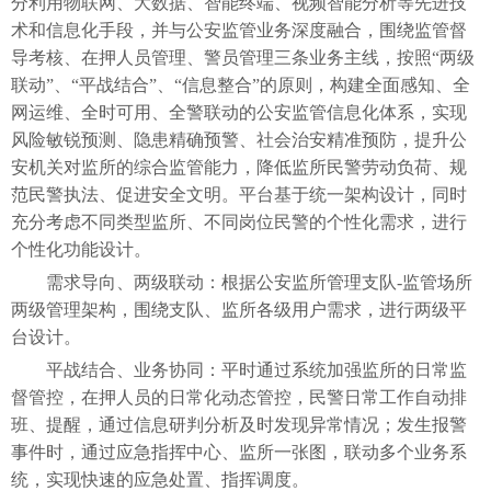
分利用物联网、大数据、智能终端、视频智能分析等先进技
术和信息化手段，并与公安监管业务深度融合，围绕监管督
导考核、在押人员管理、警员管理三条业务主线，按照
“两级
联动”、“平战结合”、“信息整合”的原则，构建全面感知、全
网运维、全时可用、全警联动的公安监管信息化体系，实现
风险敏锐预测、隐患精确预警、社会治安精准预防，提升公
安机关对监所的综合监管能力，降低监所民警劳动负荷、规
范民警执法、促进安全文明。平台基于统一架构设计，同时
充分考虑不同类型监所、不同岗位民警的个性化需求，进行
个性化功能设计。
需求导向、两级联动：根据公安监所管理支队
-监管场所
两级管理架构，围绕支队、监所各级用户需求，进行两级平
台设计。
平战结合、业务协同：平时通过系统加强监所的日常监
督管控，在押人员的日常化动态管控，民警日常工作自动排
班、提醒，通过信息研判分析及时发现异常情况；发生报警
事件时，通过应急指挥中心、监所一张图，联动多个业务系
统，实现快速的应急处置、指挥调度。