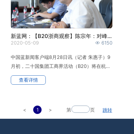
新蓝网：【B20浙商观察】陈宗年：对峰会有一种“获得...
2020-05-09
6150
中国蓝新闻客户端8月28日讯（记者 朱惠子）9
月初，二十国集团工商界活动（B20）将在杭州
举行，国内安防行业...
查看详情
<
1
>
第
页